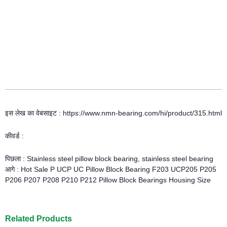
इस लेख का वेबसाइट : https://www.nmn-bearing.com/hi/product/315.html
कीवर्ड :
पिछला :
Stainless steel pillow block bearing, stainless steel bearing
आगे :
Hot Sale P UCP UC Pillow Block Bearing F203 UCP205 P205
P206 P207 P208 P210 P212 Pillow Block Bearings Housing Size
Related Products